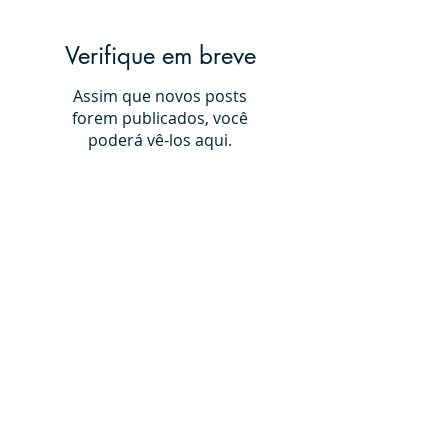
Verifique em breve
Assim que novos posts
forem publicados, você
poderá vê-los aqui.
Êxito Companhia Imobiliária Ltda. CRECI PJ 5330
SRTVN Q. 701 Conj. C Lj 194 Ed, 194 - Conjunto C loja 194, Asa
Norte, Brasília/DF - CEP: 70719-903
Telefone Venda: (61) 98154-8106 / Telefone Locação: (61) 2102-
0304