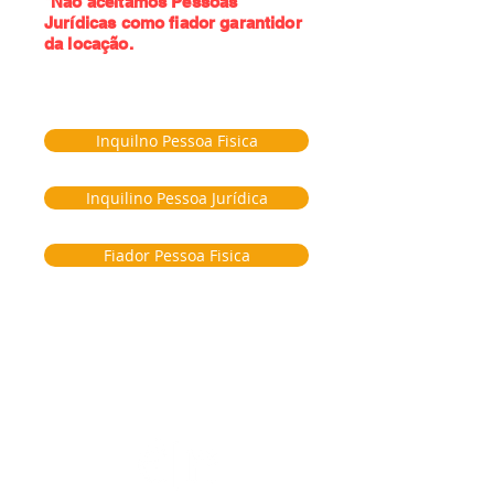
*Não aceitamos Pessoas
Jurídicas como fiador garantidor
da locação.
Inquilno Pessoa Fisica
Inquilino Pessoa Jurídica
Fiador Pessoa Fisica
Êxito Companhia Imobiliária Ltda. CRECI PJ 5330
SRTVN Q. 701 Conj. C Lj 194 Ed, 194 - Conjunto C loja 194, Asa
Norte, Brasília/DF - CEP: 70719-903
Telefone Venda: (61) 98154-8106 / Telefone Locação: (61) 2102-
0304